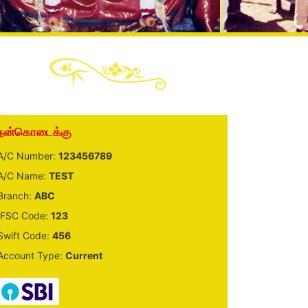
நன்கொடைக்கு
A/C Number:
123456789
A/C Name:
TEST
Branch:
ABC
IFSC Code:
123
Swift Code:
456
Account Type:
Current