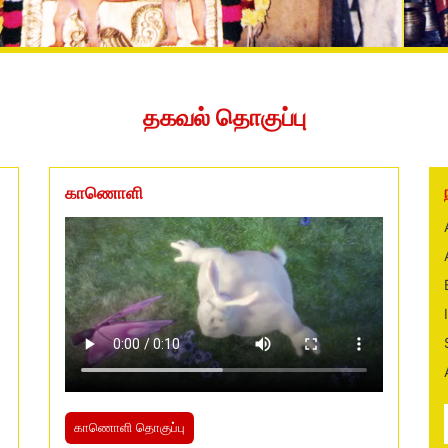
தகவல் தொகுப்பு
காணொளி
காணொளி தொகுப்பு