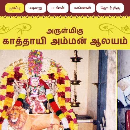
முகப்பு
வரலாறு
படங்கள்
காணொளி
தொடர்புக்கு